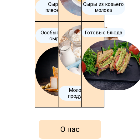
Сыры с
Сыры из козьего
плесенью
молока
Особые виды
Готовые блюда
сыров
Молочная
продукция
О нас